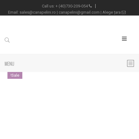
+
(40)730-209-054
Call us:
sales@canapelini.ro
|
canapelini@gmail.com
|
Alege țara
Email:
MENU
Sale!