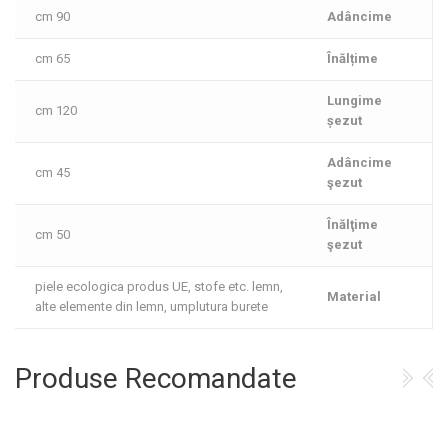
90 cm
Adâncime
65 cm
Înălțime
Lungime
120 cm
șezut
Adâncime
45 cm
şezut
Înălţime
50 cm
şezut
piele ecologica produs UE, stofe etc. lemn,
Material
alte elemente din lemn, umplutura burete
Produse Recomandate