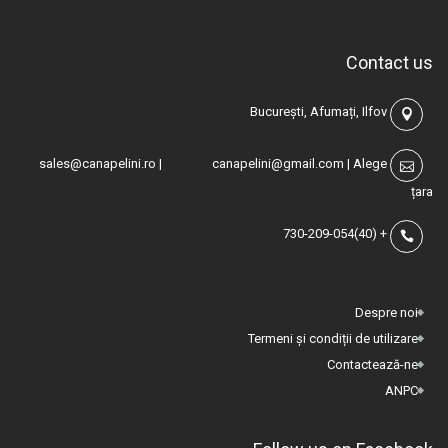
Contact us
București, Afumați, Ilfov
sales@canapelini.ro
|
canapelini@gmail.com
|
Alege
țara
(40)730-209-054
+
Despre noi
Termeni și condiții de utilizare
Contactează-ne
ANPC