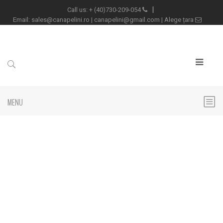
+
(40)730-209-054
Call us:
sales@canapelini.ro
|
canapelini@gmail.com
|
Alege țara
Email:
MENU