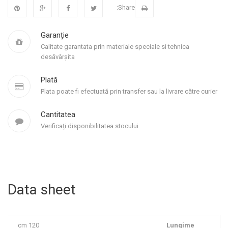
Share:
Garanție
Calitate garantata prin materiale speciale si tehnica
desăvârșita
Plată
Plata poate fi efectuată prin transfer sau la livrare către curier
Cantitatea
Verificați disponibilitatea stocului
Data sheet
120 cm
Lungime