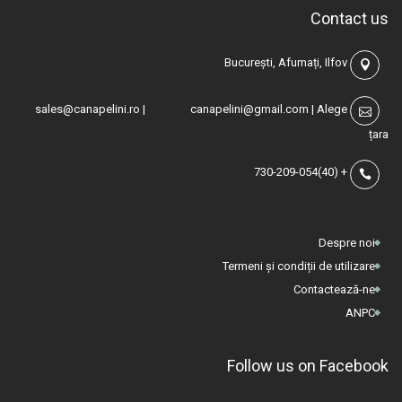
Contact us
București, Afumați, Ilfov
sales@canapelini.ro
|
canapelini@gmail.com
|
Alege
țara
(40)730-209-054
+
Despre noi
Termeni și condiții de utilizare
Contactează-ne
ANPC
Follow us on Facebook