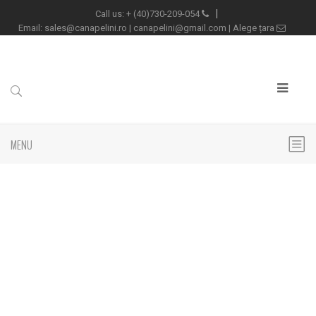
+
(40)730-209-054
Call us:
sales@canapelini.ro
|
canapelini@gmail.com
|
Alege țara
Email:
MENU