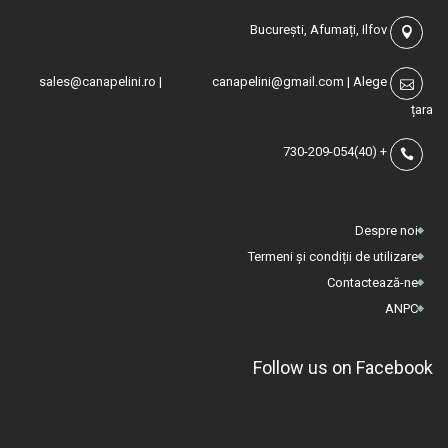
București, Afumați, Ilfov
sales@canapelini.ro
|
canapelini@gmail.com
|
Alege
țara
(40)730-209-054
+
Despre noi
Termeni și condiții de utilizare
Contactează-ne
ANPC
Follow us on Facebook