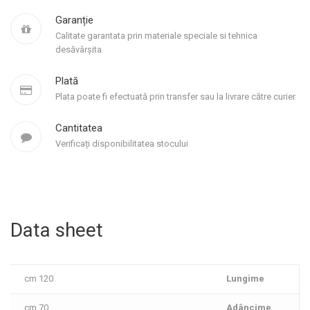
Garanție
Calitate garantata prin materiale speciale si tehnica
desăvârșita
Plată
Plata poate fi efectuată prin transfer sau la livrare către curier
Cantitatea
Verificați disponibilitatea stocului
Data sheet
120 cm
Lungime
70 cm
Adâncime