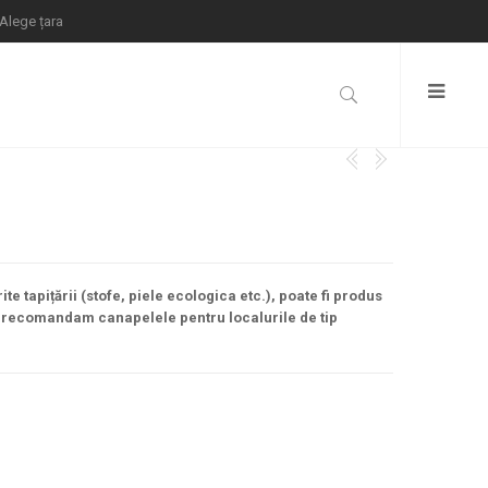
Alege țara
te tapițării (stofe, piele ecologica etc.), poate fi produs
ra recomandam canapelele pentru localurile de tip