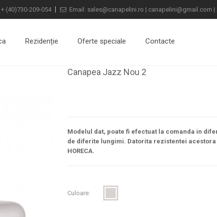
:
+
(40)730-209-054
Email:
sales@canapelini.ro
|
canapelini@gmail.com
|
ca
Rezidenție
Oferte speciale
Contacte
Canapea Jazz Nou 2
Modelul dat, poate fi efectuat la comanda in diferi
de diferite lungimi. Datorita rezistentei acesto
HORECA.
Culoare: