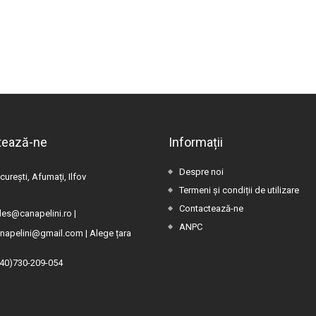
tează-ne
Informații
Despre noi
urești, Afumați, Ilfov
Termeni și condiții de utilizare
Contactează-ne
les@canapelini.ro
|
ANPC
napelini@gmail.com
|
Alege țara
(40)730-209-054