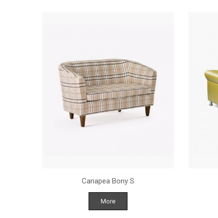
NASTURI
Canapea Bony S
More