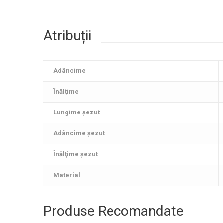
Atribuții
Adâncime
Înălțime
Lungime șezut
Adâncime şezut
Înălţime şezut
Material
Produse Recomandate