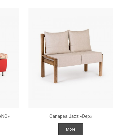
ANO»
Canapea Jazz «Dep»
More