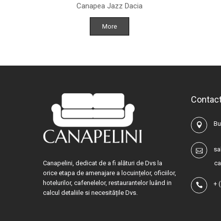
Canapea Jazz Dacia
More
Contac
Buc
sa
Canapelini, dedicat de a fi alături de Dvs la
ca
orice etapa de amenajare a locuințelor, oficiilor,
hotelurilor, cafenelelor, restaurantelor luând in
+
calcul detaliile si necesitățile Dvs.