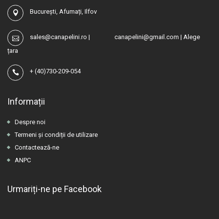
București, Afumați, Ilfov
sales@canapelini.ro
|
canapelini@gmail.com
|
Alege
țara
+
(40)730-209-054
Informații
Despre noi
Termeni și condiții de utilizare
Contactează-ne
ANPC
Urmariți-ne pe Facebook