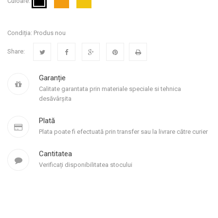
Culoare:
Condiția:
Produs nou
Share:
Garanție
Calitate garantata prin materiale speciale si tehnica
desăvârșita
Plată
Plata poate fi efectuată prin transfer sau la livrare către curier
Cantitatea
Verificați disponibilitatea stocului