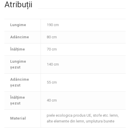
Atribuții
Lungime
190 cm
Adâncime
80 cm
Înălțime
70 cm
Lungime
140 cm
șezut
Adâncime
55 cm
şezut
Înălţime
40 cm
şezut
piele ecologica produs UE, stofe etc. lemn,
Material
alte elemente din lemn, umplutura burete