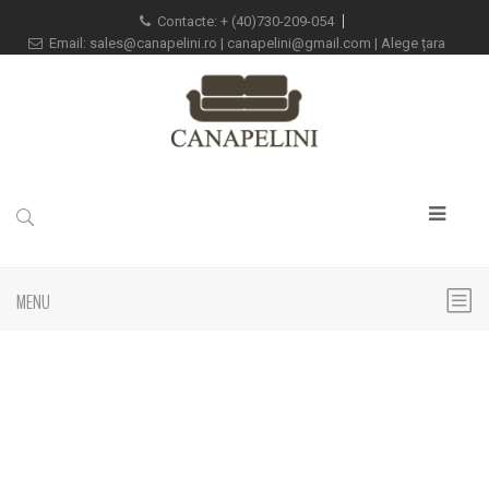
Contacte:
+
(40)730-209-054
Email:
sales@canapelini.ro
|
canapelini@gmail.com
|
Alege țara
MENU