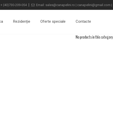
:
+
(40)730-209-054
Email:
sales@canapelini.ro
|
canapelini@gmail.com
|
ca
Rezidenție
Oferte speciale
Contacte
No products in this category