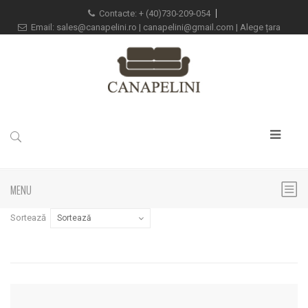
Contacte:
+
(40)730-209-054
Email:
sales@canapelini.ro
|
canapelini@gmail.com
|
Alege țara
MENU
Sortează
Sortează