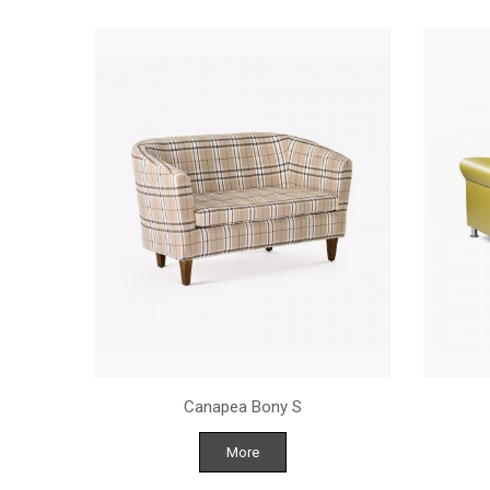
NASTURI
Canapea Bony S
More