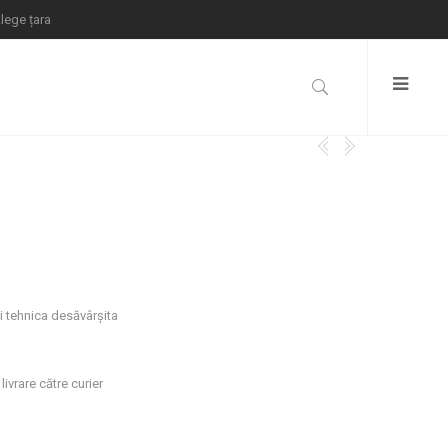
lege țara
si tehnica desăvârșita
livrare către curier