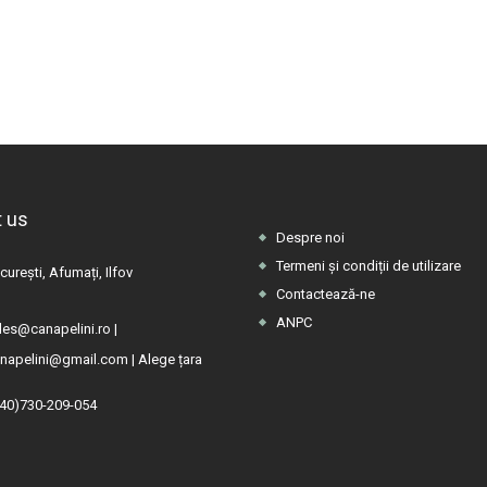
 us
Despre noi
Termeni și condiții de utilizare
urești, Afumați, Ilfov
Contactează-ne
ANPC
les@canapelini.ro
|
napelini@gmail.com
|
Alege țara
(40)730-209-054