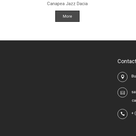
Canapea Jazz Dacia
More
Contact
Buc
sa
ca
+