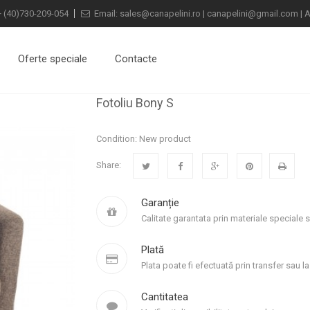
+
(40)730-209-054
Email:
sales@canapelini.ro
|
canapelini@gmail.com
|
A
Oferte speciale
Contacte
Fotoliu Bony S
Condition:
New product
Share:
Garanție
Calitate garantata prin materiale speciale 
Plată
Plata poate fi efectuată prin transfer sau la 
Cantitatea