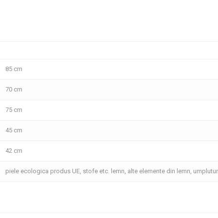
85 cm
70 cm
75 cm
45 cm
42 cm
piele ecologica produs UE, stofe etc. lemn, alte elemente din lemn, umplutu