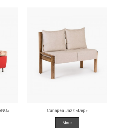
ANO»
Canapea Jazz «Dep»
More