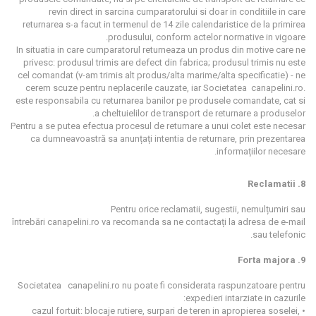
revin direct in sarcina cumparatorului si doar in conditiile in care
returnarea s-a facut in termenul de 14 zile calendaristice de la primirea
produsului, conform actelor normative in vigoare.
In situatia in care cumparatorul returneaza un produs din motive care ne
privesc: produsul trimis are defect din fabrica; produsul trimis nu este
cel comandat (v-am trimis alt produs/alta marime/alta specificatie) - ne
cerem scuze pentru neplacerile cauzate, iar Societatea canapelini.ro.
este responsabila cu returnarea banilor pe produsele comandate, cat si
a cheltuielilor de transport de returnare a produselor.
Pentru a se putea efectua procesul de returnare a unui colet este necesar
ca dumneavoastră sa anunțați intentia de returnare, prin prezentarea
informațiilor necesare.
8. Reclamatii
Pentru orice reclamatii, sugestii, nemulțumiri sau
întrebări canapelini.ro va recomanda sa ne contactați la adresa de e-mail
sau telefonic.
9. Forta majora
Societatea canapelini.ro nu poate fi considerata raspunzatoare pentru
expedieri intarziate in cazurile:
• cazul fortuit: blocaje rutiere, surpari de teren in apropierea soselei,