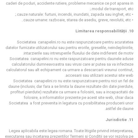
caderi de poduri, accidente rutiere, probleme mecanice ce pot aparea in
modul de transport, etc.;
• cauze naturale: furtuni, incendii, inundatii, zapada sau inghet, etc.;
• cauze umane: razboaie, starea de asediu, greve, revolutii, etc..
10. Limitarea responsabilității
Societatea canapelini.ro nu este raspunzatoare pentru acuratetea
datelor furnizate utilizatorului sau pentru erorile, greselile, neindeplinirile,
intarzierile sau intreruperile fluxului de date indiferent de motiv.
Societatea canapelini.ro nu este raspunzatoare pentru daunele aduse
calculatorului dumneavoastra sau virusi care ar putea sa va infecteze
calculatorul sau alt echipament ca urmare a descarcarii vreunui continut,
accesarii sau utilizarii acestui site web.
Societatea canapelini.ro nu este raspunzatoare pentru nici un fel de
daune (inclusiv, dar fara a se limita la daune rezultate din date pierdute,
profituri pierdute) rezultate ca urmare a folosirii, sau a incapacitatii de
folosire, a informatiilor prezente pe acest site web, chiar daca
Societatea
a fost prevenita in legatura cu posibilitatea producerii unor
astfel de daune.
11. Jurisdictie
Legea aplicabila este legea romana. Toate litigiile privind interpretarea,
executarea sau incetarea prezentilor Termeni si Conditii se vor rezolva pe