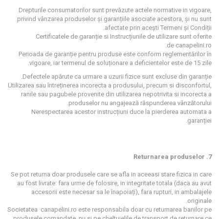
Drepturile consumatorilor sunt prevăzute actele normative in vigoare,
privind vânzarea produselor și garanțiile asociate acestora, și nu sunt
afectate prin acești Termeni și Condiții.
Certificatele de garanție si Instrucțiunile de utilizare sunt oferite
de canapelini.ro.
Perioada de garanție pentru produse este conform reglementărilor în
vigoare, iar termenul de soluționare a deficientelor este de 15 zile.
Defectele
apărute ca urmare a uzurii fizice sunt excluse din garanție.
Utilizarea sau întreținerea incorecta a produsului, precum si disconfortul,
ranile sau pagubele provenite din utilizarea nepotrivita si incorecta a
produselor nu angajează răspunderea vânzătorului.
Nerespectarea acestor instrucțiuni duce la pierderea automata a
garanției.
7. Returnarea produselor
Se pot returna doar produsele care se afla in aceeasi stare fizica in care
au fost livrate: fara urme de folosire, in integritate totala (daca au avut
accesorii este necesar sa le înapoiați), fara rupturi, in ambalajele
originale.
Societatea canapelini.ro este responsabila doar cu returnarea banilor pe
produsele comandate, nu si pe cheltuielile de transport de returnare ce