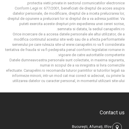
protectia vietii private in sectorul comunicatiilor electronice.
Conform Legii nr. 677/2001, beneficiati de dreptul de acces asupra
datelor personale, de modificare, dreptul de a inceta prelucrarea lor,
dreptul de opunere a prelucrarii lor si dreptul de a va adresa justitiei. Va
puteti exercita aceste drepturi prin expedierea unei cereri scrise,
semnata si datata, la sediul canapelini.ro.
Orice incercare de a accesa datele personale ale altui utilizator, de a
modifica continutul acestui site web sau de a afecta performantele
serverului pe care ruleaza site-ul www.canapelini.ro va fi considerata
tentativa de frauda si va fi pedepsita penal conform legislatiei romane in
vigoare de catre autoritatile competente.
Datele dumneavoastra personale sunt colectate, in maxima siguranta,
numai in scopul de a va inregistra si livra comenzile
efectuate. Canapelini.ro recomanda tuturor parintilor si tutorilor legali sa
informeze minorii, intr-un mod cat mai corect si adecvat, cu privire la
utilizarea datelor cu caracter personal, in momentul utilizarii site-ului.
Contact us
București, Afumați, Ilfov