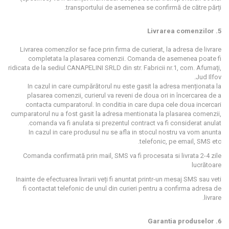
transportului de asemenea se confirmă de către părți.
5. Livrarea comenzilor
Livrarea comenzilor se face prin firma de curierat, la adresa de livrare
completata la plasarea comenzii. Comanda de asemenea poate fi
ridicata de la sediul CANAPELINI SRLD din str. Fabricii nr.1, com. Afumați,
Jud Ilfov.
In cazul in care cumpărătorul nu este gasit la adresa menționata la
plasarea comenzii, curierul va reveni de doua ori in încercarea de a
contacta cumparatorul. In conditia in care dupa cele doua incercari
cumparatorul nu a fost gasit la adresa mentionata la plasarea comenzii,
comanda va fi anulata si prezentul contract va fi considerat anulat.
In cazul in care produsul nu se afla in stocul nostru va vom anunta
telefonic, pe email, SMS etc.
Comanda confirmată prin mail, SMS va fi procesata si livrata 2-4 zile
lucrătoare
Inainte de efectuarea livrarii veți fi anuntat printr-un mesaj SMS sau veti
fi contactat telefonic de unul din curieri pentru a confirma adresa de
livrare.
6. Garantia produselor