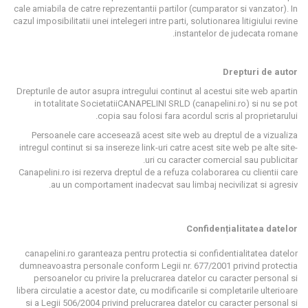
cale amiabila de catre reprezentantii partilor (cumparator si vanzator). In
cazul imposibilitatii unei intelegeri intre parti, solutionarea litigiului revine
instantelor de judecata romane.
Drepturi de autor
Drepturile de autor asupra intregului continut al acestui site web apartin
in totalitate
Societatii
CANAPELINI
SRL
D
(
canapelini
.ro) si nu se pot
copia sau folosi fara acordul scris al proprietarului.
Persoanele care accesează acest site web au dreptul de a vizualiza
intregul continut si sa insereze link-uri catre acest site web pe alte site-
uri cu caracter comercial sau publicitar.
Canapelini.ro isi rezerva dreptul de a refuza colaborarea cu clientii care
au un comportament inadecvat sau limbaj necivilizat si agresiv.
Confidențialitatea datelor
canapelini.ro garanteaza pentru protectia si confidentialitatea datelor
dumneavoastra personale conform Legii nr. 677/2001 privind protectia
persoanelor cu privire la prelucrarea datelor cu caracter personal si
libera circulatie a acestor date, cu modificarile si completarile ulterioare
si a Legii 506/2004 privind prelucrarea datelor cu caracter personal si