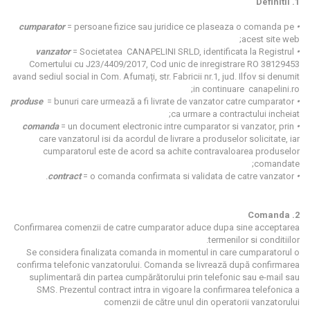
1. Definitii
= persoane fizice sau juridice ce plaseaza o comanda pe
• cumparator
acest site web;
= Societatea CANAPELINI SRLD, identificata la Registrul
• vanzator
Comertului cu J23/4409/2017, Cod unic de inregistrare RO 38129453
avand sediul social in Com. Afumați, str. Fabricii nr.1, jud. Ilfov si denumit
in continuare
canapelini.ro;
= bunuri care urmează a fi livrate de vanzator catre cumparator
• produse
ca urmare a contractului incheiat;
= un document electronic intre cumparator si vanzator, prin
• comanda
care vanzatorul isi da acordul de livrare a produselor solicitate, iar
cumparatorul este de acord sa achite contravaloarea produselor
comandate;
= o comanda confirmata si validata de catre vanzator.
• contract
2. Comanda
Confirmarea comenzii de catre cumparator aduce dupa sine acceptarea
termenilor si conditiilor.
Se considera finalizata comanda in momentul in care cumparatorul o
confirma telefonic vanzatorului. Comanda se livrează după confirmarea
suplimentară din partea cumpărătorului prin telefonic sau e-mail sau
SMS. Prezentul contract intra in vigoare la confirmarea telefonica a
comenzii de către unul din operatorii vanzatorului