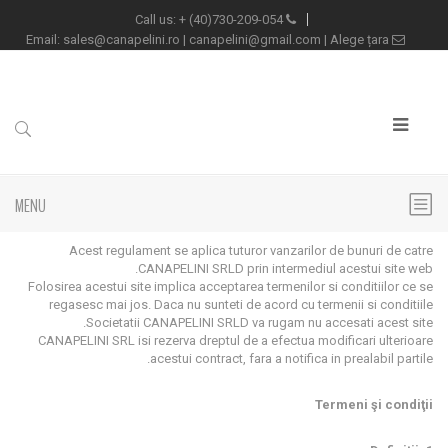
+
(40)730-209-054
Call us:
sales@canapelini.ro
|
canapelini@gmail.com
|
Alege țara
Email:
MENU
Acest regulament se aplica tuturor vanzarilor de bunuri de catre
CANAPELINI SRLD prin intermediul acestui site web.
Folosirea acestui site implica acceptarea termenilor si conditiilor ce se
regasesc mai jos. Daca nu sunteti de acord cu termenii si conditiile
Societatii CANAPELINI SRLD va rugam nu accesati acest site.
CANAPELINI SRL isi rezerva dreptul de a efectua modificari ulterioare
acestui contract, fara a notifica in prealabil partile.
Termeni şi condiţii