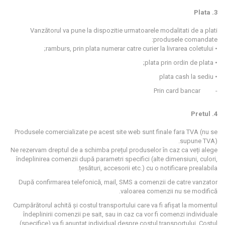
3. Plata
Vanzătorul va pune la dispozitie urmatoarele modalitati de a plati
produsele comandate:
• ramburs, prin plata numerar catre curier la livrarea coletului;
• plata prin ordin de plata;
• plata cash la sediu
Prin card bancar
-
4. Pretul
Produsele comercializate pe acest site web sunt finale fara TVA (nu se
supune TVA).
Ne rezervam dreptul de a schimba prețul produselor în caz ca veți alege
îndeplinirea comenzii după parametri specifici (alte dimensiuni, culori,
țesături, accesorii etc.) cu o notificare prealabila.
După confirmarea telefonică, mail, SMS a comenzii de catre vanzator
valoarea comenzii nu se modifică.
Cumpărătorul achită și costul transportului care va fi afișat la momentul
îndeplinirii comenzii pe sait, sau in caz ca vor fi comenzi individuale
(specifice) va fi anunțat individual despre costul transportului. Costul