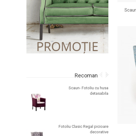
Scaun
Recomandate
Fotoliu Bony K
Scaun- Fotoliu cu husa
detasabila
Fotoliu Bony L
Fotoliu Clasic Regal picioare
decorative