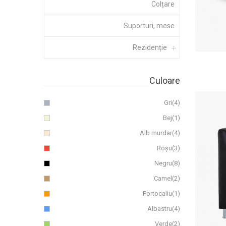
Colțare
Suporturi, mese
Rezidenție
Culoare
Gri
(4)
Bej
(1)
Alb murdar
(4)
Roșu
(3)
Negru
(8)
Camel
(2)
Portocaliu
(1)
Albastru
(4)
Verde
(2)