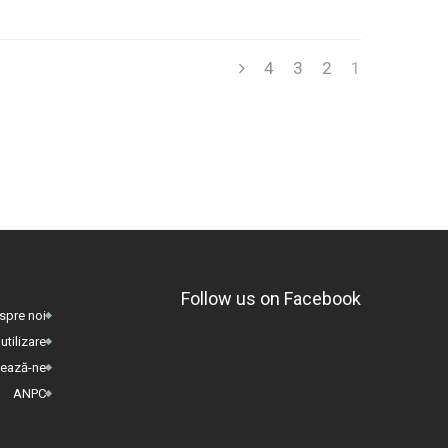
4
3
2
1
Follow us on Facebook
spre noi
utilizare
tează-ne
ANPC