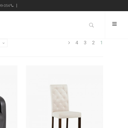
09-054
Call us:
4
3
2
1