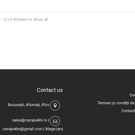
- 12 of 45 items
or Show all
Contact us
De
Termeni și condiții de 
București, Afumați, Ilfov
Contac
sales@canapelini.ro
|
canapelini@gmail.com
|
Alege țara