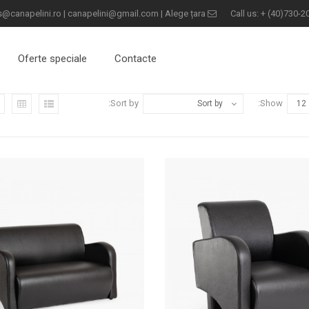
s@canapelini.ro
|
canapelini@gmail.com
|
Alege țara
Email:
+
(40)730-2
Oferte speciale
Contacte
Sort by:
Show:
Sort by
12